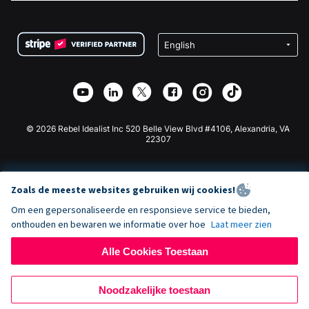
FAQ
Fondsenwerving voor Non-profitorganisaties
WordPress Donatie Plugin
Voorwaarden
Fondsenwerving voor Scholen
Squarespace Donatieformulier
Privacy
Goede Doelen Fondsenwerving
Wix Donatie Plugin
Beveiliging
Weebly Donatie App
Affiliate Partnerschap
Webflow Donatie App
Bibliotheek
Joomla Donatie
API Doc + Zapier
© 2026 Rebel Idealist Inc 520 Belle View Blvd #4106, Alexandria, VA
22307
Zoals de meeste websites gebruiken wij cookies!
Om een gepersonaliseerde en responsieve service te bieden,
onthouden en bewaren we informatie over hoe
Laat meer zien
Alle Cookies Toestaan
Noodzakelijke toestaan