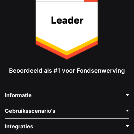
Beoordeeld als #1 voor Fondsenwerving
Informatie
Neem Contact Op
Gebruiksscenario's
Over Ons
Blog
Politieke Fondsenwerving
Integraties
Vacatures
Medische Fondsenwerving