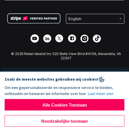
FAQ
Fondsenwerving voor Non-profitorganisaties
WordPress Donatie Plugin
Voorwaarden
Fondsenwerving voor Scholen
Squarespace Donatieformulier
Privacy
Goede Doelen Fondsenwerving
Wix Donatie Plugin
Beveiliging
Weebly Donatie App
Affiliate Partnerschap
Webflow Donatie App
Bibliotheek
Joomla Donatie
API Doc + Zapier
© 2026 Rebel Idealist Inc 520 Belle View Blvd #4106, Alexandria, VA
22307
Zoals de meeste websites gebruiken wij cookies!
Om een gepersonaliseerde en responsieve service te bieden,
onthouden en bewaren we informatie over hoe
Laat meer zien
Alle Cookies Toestaan
Noodzakelijke toestaan