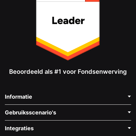
Beoordeeld als #1 voor Fondsenwerving
Informatie
Neem Contact Op
Gebruiksscenario's
Over Ons
Blog
Politieke Fondsenwerving
Integraties
Vacatures
Medische Fondsenwerving