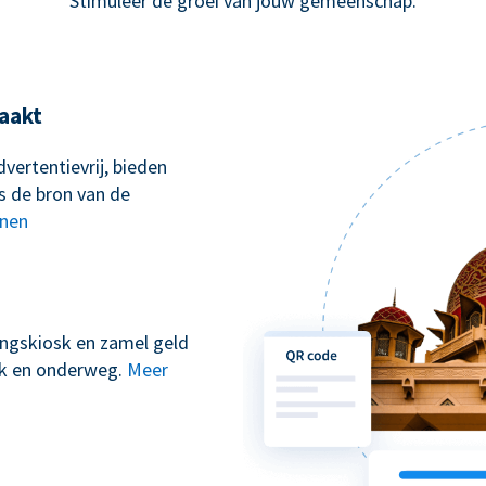
Stimuleer de groei van jouw gemeenschap.
aakt
vertentievrij, bieden
s de bron van de
nnen
kingskiosk en zamel geld
erk en onderweg.
Meer