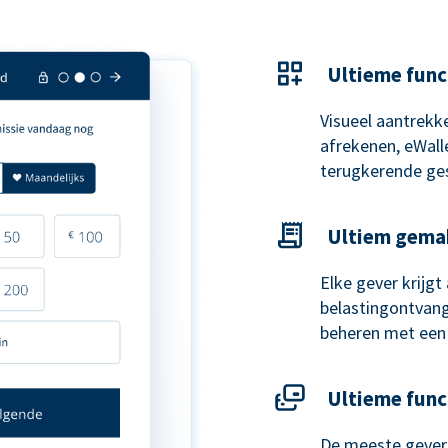
Ultieme func
Visueel aantrekke
afrekenen, eWal
terugkerende ge
Ultiem gema
Elke gever krijg
belastingontvangs
beheren met een
Ultieme func
De meeste gevers