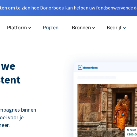
en om te zien hoe Donorbox u kan helpen uw fondsenwervende do
Platform
Prijzen
Bronnen
Bedrijf
 we
tent
ampagnes binnen
ei voor je
eer.