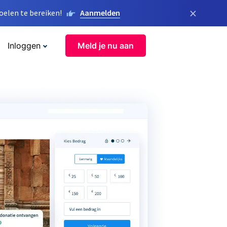
×
elen te bereiken!
Aanmelden
Inloggen
Meld je nu aan