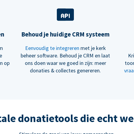
en
Behoud je huidige CRM systeem
om
Eenvoudig te integreren
met je kerk
e
beheer software. Behoud je CRM en laat
Kr
en op
ons doen waar we goed in zijn: meer
too
donaties & collectes genereren.
vraa
tale donatietools die echt w