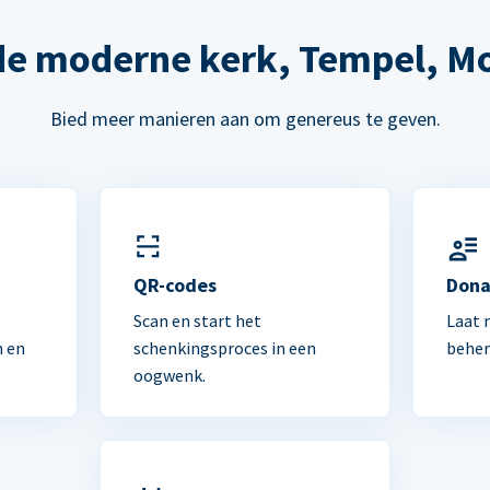
de moderne kerk, Tempel, M
Bied meer manieren aan om genereus te geven.
n
QR-codes
Dona
Scan en start het
Laat 
n en
schenkingsproces in een
beher
oogwenk.