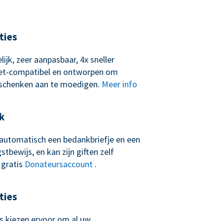
ties
lijk, zeer aanpasbaar, 4x sneller
let-compatibel en ontworpen om
schenken aan te moedigen.
Meer info
k
t automatisch een bedankbriefje en een
tbewijs, en kan zijn giften zelf
 gratis
Donateursaccount
.
ties
 kiezen ervoor om al uw