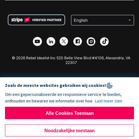
FAQ
Fondsenwerving voor Non-profitorganisaties
WordPress Donatie Plugin
Voorwaarden
Fondsenwerving voor Scholen
Squarespace Donatieformulier
Privacy
Goede Doelen Fondsenwerving
Wix Donatie Plugin
Beveiliging
Weebly Donatie App
Affiliate Partnerschap
Webflow Donatie App
Bibliotheek
Joomla Donatie
API Doc + Zapier
© 2026 Rebel Idealist Inc 520 Belle View Blvd #4106, Alexandria, VA
22307
Zoals de meeste websites gebruiken wij cookies!
Om een gepersonaliseerde en responsieve service te bieden,
onthouden en bewaren we informatie over hoe
Laat meer zien
Alle Cookies Toestaan
Noodzakelijke toestaan