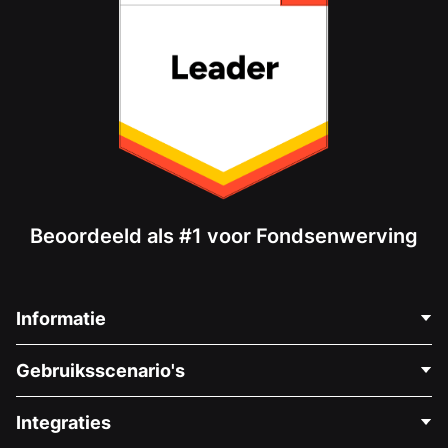
Beoordeeld als #1 voor Fondsenwerving
Informatie
Neem Contact Op
Gebruiksscenario's
Over Ons
Blog
Politieke Fondsenwerving
Integraties
Vacatures
Medische Fondsenwerving