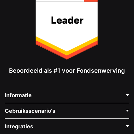
Beoordeeld als #1 voor Fondsenwerving
Informatie
Neem Contact Op
Gebruiksscenario's
Over Ons
Blog
Politieke Fondsenwerving
Integraties
Vacatures
Medische Fondsenwerving