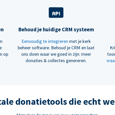
en
Behoud je huidige CRM systeem
om
Eenvoudig te integreren
met je kerk
e
beheer software. Behoud je CRM en laat
Kr
en op
ons doen waar we goed in zijn: meer
too
donaties & collectes genereren.
vraa
tale donatietools die echt w