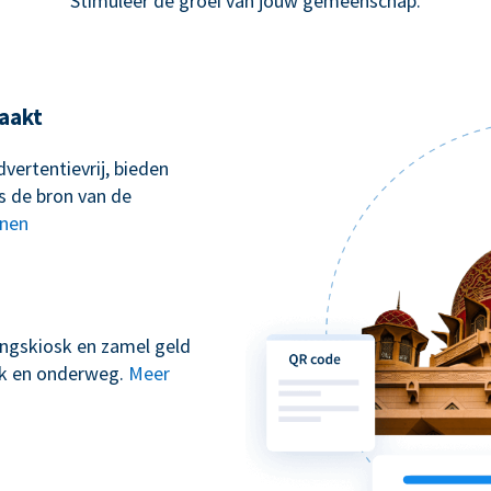
Stimuleer de groei van jouw gemeenschap.
aakt
vertentievrij, bieden
s de bron van de
nnen
kingskiosk en zamel geld
erk en onderweg.
Meer