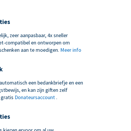
ties
lijk, zeer aanpasbaar, 4x sneller
let-compatibel en ontworpen om
schenken aan te moedigen.
Meer info
k
t automatisch een bedankbriefje en een
tbewijs, en kan zijn giften zelf
 gratis
Donateursaccount
.
ties
 kiezen ervoor om al uw