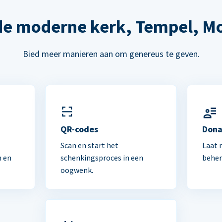
de moderne kerk, Tempel, M
Bied meer manieren aan om genereus te geven.
n
QR-codes
Dona
Scan en start het
Laat 
n en
schenkingsproces in een
beher
oogwenk.