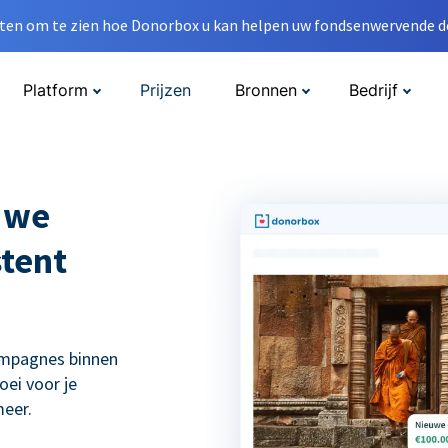
en om te zien hoe Donorbox u kan helpen uw fondsenwervende do
Platform
Prijzen
Bronnen
Bedrijf
 we
tent
ampagnes binnen
ei voor je
eer.