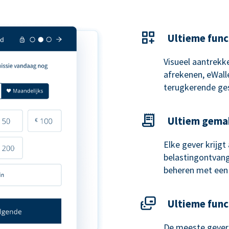
Ultieme func
Visueel aantrekke
afrekenen, eWal
terugkerende ge
Ultiem gema
Elke gever krijg
belastingontvangs
beheren met een
Ultieme func
De meeste gevers