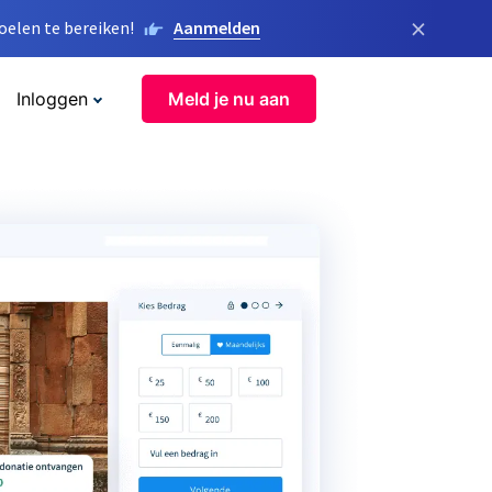
×
elen te bereiken!
Aanmelden
Inloggen
Meld je nu aan