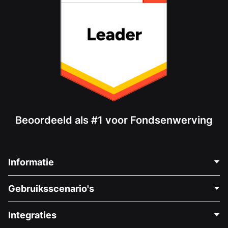
Beoordeeld als #1 voor Fondsenwerving
Informatie
Neem Contact Op
Gebruiksscenario's
Over Ons
Blog
Politieke Fondsenwerving
Integraties
Vacatures
Medische Fondsenwerving