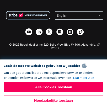
FAQ
Fondsenwerving voor Non-profitorganisaties
WordPress Donatie Plugin
Voorwaarden
Fondsenwerving voor Scholen
Squarespace Donatieformulier
Privacy
Goede Doelen Fondsenwerving
Wix Donatie Plugin
Beveiliging
Weebly Donatie App
Affiliate Partnerschap
Webflow Donatie App
Bibliotheek
Joomla Donatie
API Doc + Zapier
© 2026 Rebel Idealist Inc 520 Belle View Blvd #4106, Alexandria, VA
22307
Zoals de meeste websites gebruiken wij cookies!
Om een gepersonaliseerde en responsieve service te bieden,
onthouden en bewaren we informatie over hoe
Laat meer zien
Alle Cookies Toestaan
Noodzakelijke toestaan