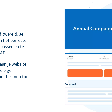
itwereld. Je
m het perfecte
 passen en te
 API.
aan je website
je eigen
natie knop toe.