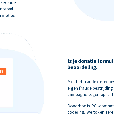
gkerende
nterval
n met een
Is je donatie formul
beoordeling.
Met het fraude detectie
eigen fraude bestrijdi
campagne tegen oplichte
Donorbox is PCI-compati
codering. We tokenisere