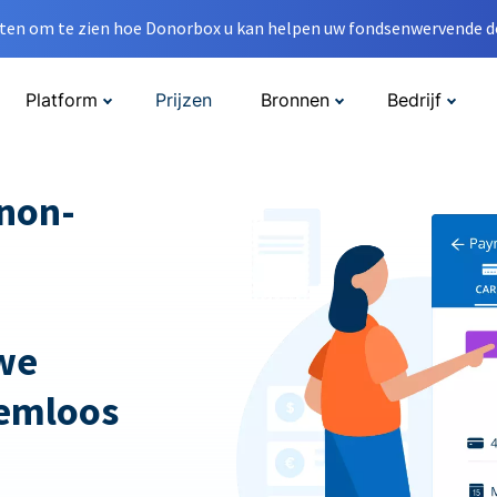
en om te zien hoe Donorbox u kan helpen uw fondsenwervende do
Platform
Prijzen
Bronnen
Bedrijf
non-
we
emloos