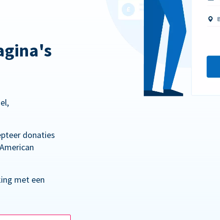
gina's
el,
epteer donaties
 American
king met een