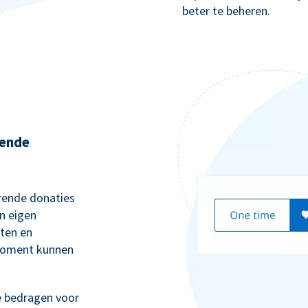
beter te beheren.
rende
rende donaties
n eigen
rten en
moment kunnen
e bedragen voor