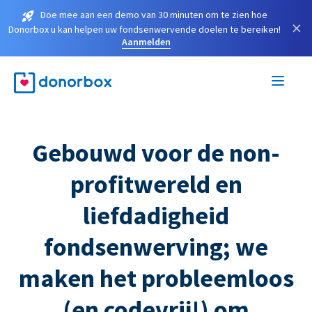
Doe mee aan een demo van 30 minuten om te zien hoe
×
Donorbox u kan helpen uw fondsenwervende doelen te bereiken!
Aanmelden
Gebouwd voor de non-
profitwereld en
liefdadigheid
fondsenwerving; we
maken het probleemloos
(en codevrij!) om