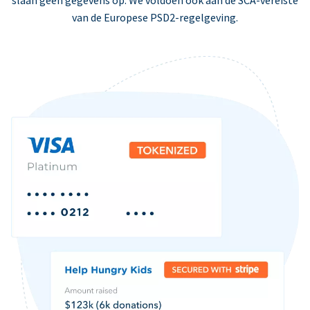
slaan geen gegevens op. We voldoen ook aan de SCA-vereiste
van de Europese PSD2-regelgeving.