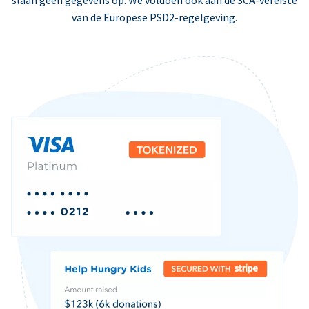
slaan geen gegevens op. We voldoen ook aan de SCA-vereiste
van de Europese PSD2-regelgeving.