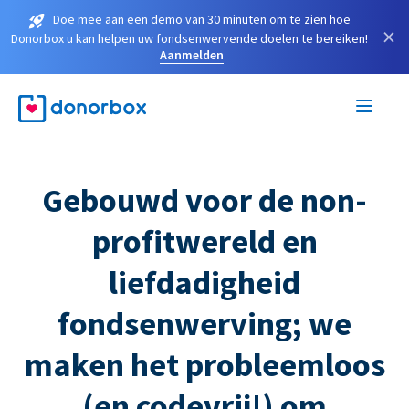
Doe mee aan een demo van 30 minuten om te zien hoe
×
Donorbox u kan helpen uw fondsenwervende doelen te bereiken!
Aanmelden
Gebouwd voor de non-
profitwereld en
liefdadigheid
fondsenwerving; we
maken het probleemloos
(en codevrij!) om