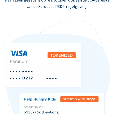
slaan geen gegevens op. We voldoen ook aan de SCA-vereiste
van de Europese PSD2-regelgeving.