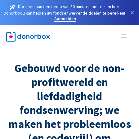
Doe mee aan een demo van 30 minuten om te zien hoe
×
Donorbox u kan helpen uw fondsenwervende doelen te bereiken!
Aanmelden
Gebouwd voor de non-
profitwereld en
liefdadigheid
fondsenwerving; we
maken het probleemloos
(en codevrij!) om