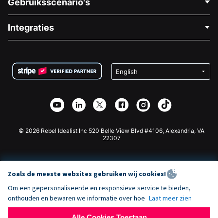
Gebruiksscenario's
Over Ons
Blog
Politieke Fondsenwerving
Integraties
Vacatures
Medische Fondsenwerving
FAQ
Fondsenwerving voor Non-profitorganisaties
WordPress Donatie Plugin
Voorwaarden
Fondsenwerving voor Scholen
Squarespace Donatieformulier
Privacy
Goede Doelen Fondsenwerving
Wix Donatie Plugin
Beveiliging
Weebly Donatie App
Affiliate Partnerschap
Webflow Donatie App
Bibliotheek
Joomla Donatie
API Doc + Zapier
© 2026 Rebel Idealist Inc 520 Belle View Blvd #4106, Alexandria, VA
22307
Zoals de meeste websites gebruiken wij cookies!
Om een gepersonaliseerde en responsieve service te bieden,
onthouden en bewaren we informatie over hoe
Laat meer zien
Alle Cookies Toestaan