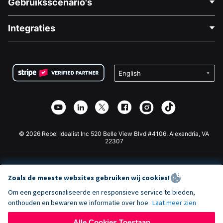
Gebruiksscenario's
Over Ons
Blog
Politieke Fondsenwerving
Integraties
Vacatures
Medische Fondsenwerving
FAQ
Fondsenwerving voor Non-profitorganisaties
WordPress Donatie Plugin
Voorwaarden
Fondsenwerving voor Scholen
Squarespace Donatieformulier
Privacy
Goede Doelen Fondsenwerving
Wix Donatie Plugin
Beveiliging
Weebly Donatie App
Affiliate Partnerschap
Webflow Donatie App
Bibliotheek
Joomla Donatie
API Doc + Zapier
© 2026 Rebel Idealist Inc 520 Belle View Blvd #4106, Alexandria, VA
22307
Zoals de meeste websites gebruiken wij cookies!
Om een gepersonaliseerde en responsieve service te bieden,
onthouden en bewaren we informatie over hoe
Laat meer zien
Alle Cookies Toestaan