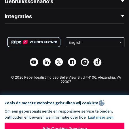
Gebruiksscenario's
Over Ons
Blog
Politieke Fondsenwerving
Integraties
Vacatures
Medische Fondsenwerving
FAQ
Fondsenwerving voor Non-profitorganisaties
WordPress Donatie Plugin
Voorwaarden
Fondsenwerving voor Scholen
Squarespace Donatieformulier
Privacy
Goede Doelen Fondsenwerving
Wix Donatie Plugin
Beveiliging
Weebly Donatie App
Affiliate Partnerschap
Webflow Donatie App
Bibliotheek
Joomla Donatie
API Doc + Zapier
© 2026 Rebel Idealist Inc 520 Belle View Blvd #4106, Alexandria, VA
22307
Zoals de meeste websites gebruiken wij cookies!
Om een gepersonaliseerde en responsieve service te bieden,
onthouden en bewaren we informatie over hoe
Laat meer zien
Alle Cookies Toestaan