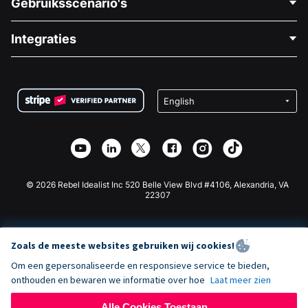
Gebruiksscenario's
Over Ons
Blog
Politieke Fondsenwerving
Integraties
Vacatures
Medische Fondsenwerving
FAQ
Fondsenwerving voor Non-profitorganisaties
WordPress Donatie Plugin
Voorwaarden
Fondsenwerving voor Scholen
Squarespace Donatieformulier
Privacy
Goede Doelen Fondsenwerving
Wix Donatie Plugin
Beveiliging
Weebly Donatie App
Affiliate Partnerschap
Webflow Donatie App
Bibliotheek
Joomla Donatie
API Doc + Zapier
© 2026 Rebel Idealist Inc 520 Belle View Blvd #4106, Alexandria, VA
22307
Zoals de meeste websites gebruiken wij cookies!
Om een gepersonaliseerde en responsieve service te bieden,
onthouden en bewaren we informatie over hoe
Laat meer zien
Alle Cookies Toestaan