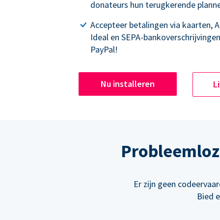
donateurs hun terugkerende plann
Accepteer betalingen via kaarten, 
Ideal en SEPA-bankoverschrijvingen
PayPal!
Nu installeren
L
Probleemloze
Er zijn geen codeervaa
Bied 