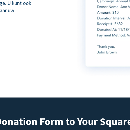
age. U kunt ook
naar uw
Donation Form to Your Squar