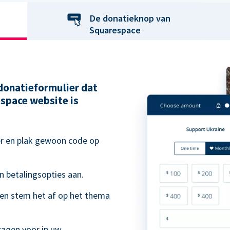
De donatieknop van
Squarespace
 donatieformulier dat
space website is
er en plak gewoon code op
n betalingsopties aan.
 en stem het af op het thema
.
ragen voor in uw