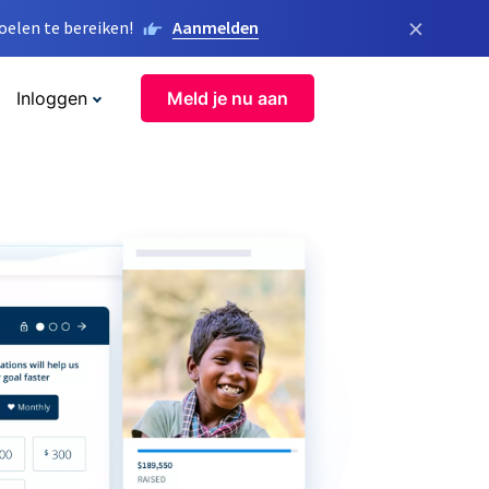
×
elen te bereiken!
Aanmelden
Inloggen
Meld je nu aan