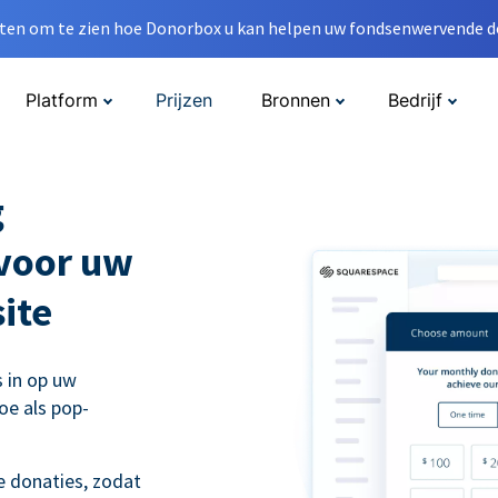
en om te zien hoe Donorbox u kan helpen uw fondsenwervende do
Platform
Prijzen
Bronnen
Bedrijf
g
 voor uw
ite
s in op uw
oe als pop-
 donaties, zodat