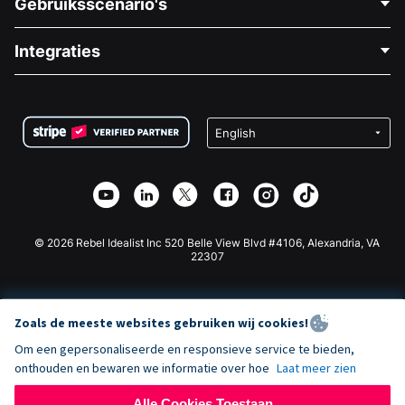
Gebruiksscenario's
Over Ons
Blog
Politieke Fondsenwerving
Integraties
Vacatures
Medische Fondsenwerving
FAQ
Fondsenwerving voor Non-profitorganisaties
WordPress Donatie Plugin
Voorwaarden
Fondsenwerving voor Scholen
Squarespace Donatieformulier
Privacy
Goede Doelen Fondsenwerving
Wix Donatie Plugin
Beveiliging
Weebly Donatie App
Affiliate Partnerschap
Webflow Donatie App
Bibliotheek
Joomla Donatie
API Doc + Zapier
© 2026 Rebel Idealist Inc 520 Belle View Blvd #4106, Alexandria, VA
22307
Zoals de meeste websites gebruiken wij cookies!
Om een gepersonaliseerde en responsieve service te bieden,
onthouden en bewaren we informatie over hoe
Laat meer zien
Alle Cookies Toestaan