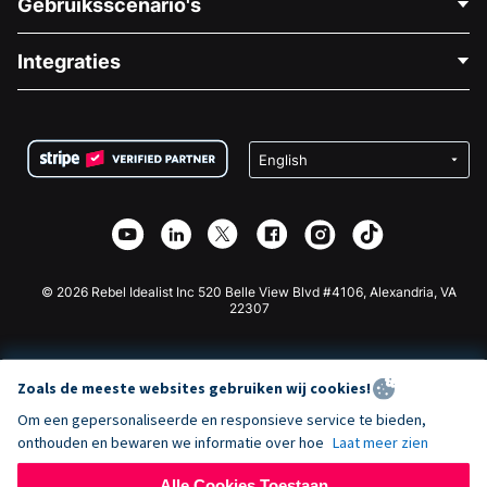
Gebruiksscenario's
Over Ons
Blog
Politieke Fondsenwerving
Integraties
Vacatures
Medische Fondsenwerving
FAQ
Fondsenwerving voor Non-profitorganisaties
WordPress Donatie Plugin
Voorwaarden
Fondsenwerving voor Scholen
Squarespace Donatieformulier
Privacy
Goede Doelen Fondsenwerving
Wix Donatie Plugin
Beveiliging
Weebly Donatie App
Affiliate Partnerschap
Webflow Donatie App
Bibliotheek
Joomla Donatie
API Doc + Zapier
© 2026 Rebel Idealist Inc 520 Belle View Blvd #4106, Alexandria, VA
22307
Zoals de meeste websites gebruiken wij cookies!
Om een gepersonaliseerde en responsieve service te bieden,
onthouden en bewaren we informatie over hoe
Laat meer zien
Alle Cookies Toestaan