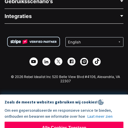
Gebruiksscenario's
Over Ons
Blog
Politieke Fondsenwerving
Integraties
Vacatures
Medische Fondsenwerving
FAQ
Fondsenwerving voor Non-profitorganisaties
WordPress Donatie Plugin
Voorwaarden
Fondsenwerving voor Scholen
Squarespace Donatieformulier
Privacy
Goede Doelen Fondsenwerving
Wix Donatie Plugin
Beveiliging
Weebly Donatie App
Affiliate Partnerschap
Webflow Donatie App
Bibliotheek
Joomla Donatie
API Doc + Zapier
© 2026 Rebel Idealist Inc 520 Belle View Blvd #4106, Alexandria, VA
22307
Zoals de meeste websites gebruiken wij cookies!
Om een gepersonaliseerde en responsieve service te bieden,
onthouden en bewaren we informatie over hoe
Laat meer zien
Alle Cookies Toestaan