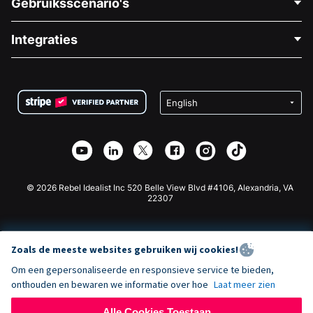
Gebruiksscenario's
Over Ons
Blog
Politieke Fondsenwerving
Integraties
Vacatures
Medische Fondsenwerving
FAQ
Fondsenwerving voor Non-profitorganisaties
WordPress Donatie Plugin
Voorwaarden
Fondsenwerving voor Scholen
Squarespace Donatieformulier
Privacy
Goede Doelen Fondsenwerving
Wix Donatie Plugin
Beveiliging
Weebly Donatie App
Affiliate Partnerschap
Webflow Donatie App
Bibliotheek
Joomla Donatie
API Doc + Zapier
© 2026 Rebel Idealist Inc 520 Belle View Blvd #4106, Alexandria, VA
22307
Zoals de meeste websites gebruiken wij cookies!
Om een gepersonaliseerde en responsieve service te bieden,
onthouden en bewaren we informatie over hoe
Laat meer zien
Alle Cookies Toestaan