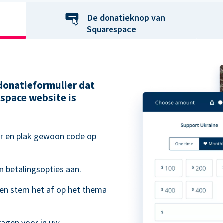
De donatieknop van
Squarespace
 donatieformulier dat
space website is
er en plak gewoon code op
n betalingsopties aan.
 en stem het af op het thema
.
ragen voor in uw