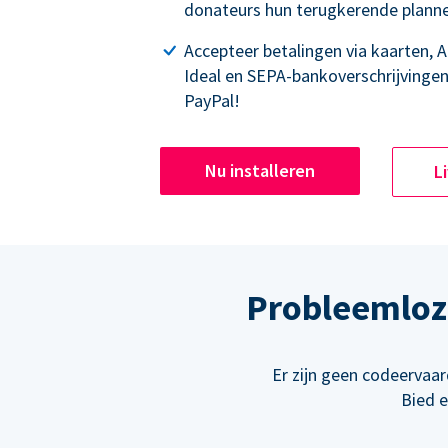
donateurs hun terugkerende plann
Accepteer betalingen via kaarten, 
Ideal en SEPA-bankoverschrijvingen
PayPal!
Nu installeren
L
Probleemloze
Er zijn geen codeervaa
Bied 