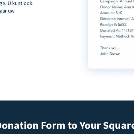
age. U kunt ook
naar uw
Donation Form to Your Squar