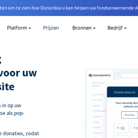
en om te zien hoe Donorbox u kan helpen uw fondsenwervende do
Platform
Prijzen
Bronnen
Bedrijf
g
 voor uw
ite
s in op uw
oe als pop-
 donaties, zodat