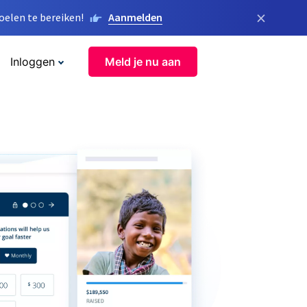
×
elen te bereiken!
Aanmelden
Inloggen
Meld je nu aan