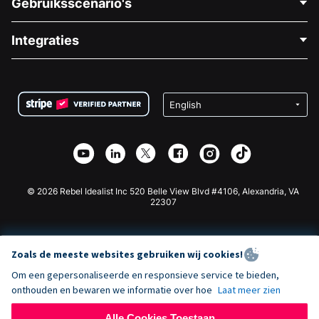
Gebruiksscenario's
Over Ons
Blog
Politieke Fondsenwerving
Integraties
Vacatures
Medische Fondsenwerving
FAQ
Fondsenwerving voor Non-profitorganisaties
WordPress Donatie Plugin
Voorwaarden
Fondsenwerving voor Scholen
Squarespace Donatieformulier
Privacy
Goede Doelen Fondsenwerving
Wix Donatie Plugin
Beveiliging
Weebly Donatie App
Affiliate Partnerschap
Webflow Donatie App
Bibliotheek
Joomla Donatie
API Doc + Zapier
© 2026 Rebel Idealist Inc 520 Belle View Blvd #4106, Alexandria, VA
22307
Zoals de meeste websites gebruiken wij cookies!
Om een gepersonaliseerde en responsieve service te bieden,
onthouden en bewaren we informatie over hoe
Laat meer zien
Alle Cookies Toestaan