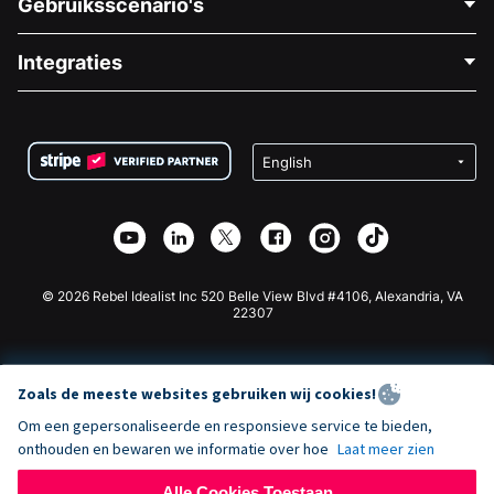
Gebruiksscenario's
Over Ons
Blog
Politieke Fondsenwerving
Integraties
Vacatures
Medische Fondsenwerving
FAQ
Fondsenwerving voor Non-profitorganisaties
WordPress Donatie Plugin
Voorwaarden
Fondsenwerving voor Scholen
Squarespace Donatieformulier
Privacy
Goede Doelen Fondsenwerving
Wix Donatie Plugin
Beveiliging
Weebly Donatie App
Affiliate Partnerschap
Webflow Donatie App
Bibliotheek
Joomla Donatie
API Doc + Zapier
© 2026 Rebel Idealist Inc 520 Belle View Blvd #4106, Alexandria, VA
22307
Zoals de meeste websites gebruiken wij cookies!
Om een gepersonaliseerde en responsieve service te bieden,
onthouden en bewaren we informatie over hoe
Laat meer zien
Alle Cookies Toestaan