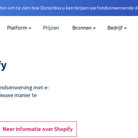
en om te zien hoe Donorbox u kan helpen uw fondsenwervende do
Platform
Prijzen
Bronnen
Bedrijf
fy
ondsenwerving met e-
ieuwe manier te
Meer informatie over Shopify