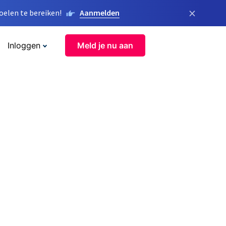
×
elen te bereiken!
Aanmelden
Inloggen
Meld je nu aan