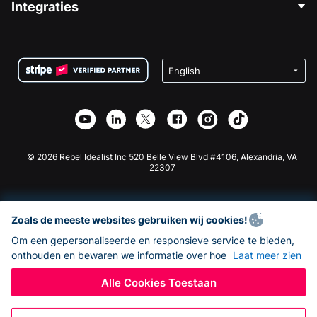
Integraties
Vacatures
Medische Fondsenwerving
FAQ
Fondsenwerving voor Non-profitorganisaties
WordPress Donatie Plugin
Voorwaarden
Fondsenwerving voor Scholen
Squarespace Donatieformulier
Privacy
Goede Doelen Fondsenwerving
Wix Donatie Plugin
Beveiliging
Weebly Donatie App
Affiliate Partnerschap
Webflow Donatie App
Bibliotheek
Joomla Donatie
API Doc + Zapier
© 2026 Rebel Idealist Inc 520 Belle View Blvd #4106, Alexandria, VA
22307
Zoals de meeste websites gebruiken wij cookies!
Om een gepersonaliseerde en responsieve service te bieden,
onthouden en bewaren we informatie over hoe
Laat meer zien
Alle Cookies Toestaan