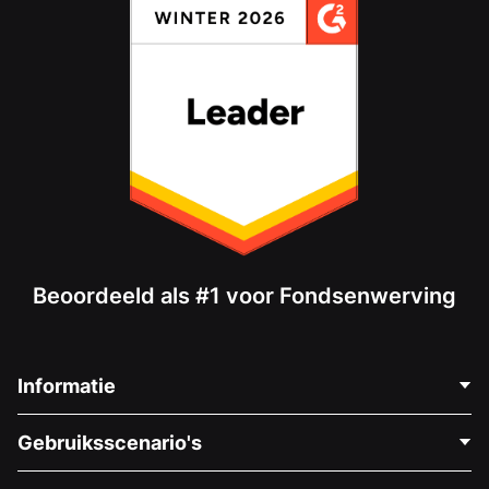
Beoordeeld als #1 voor Fondsenwerving
Informatie
Neem Contact Op
Gebruiksscenario's
Over Ons
Blog
Politieke Fondsenwerving