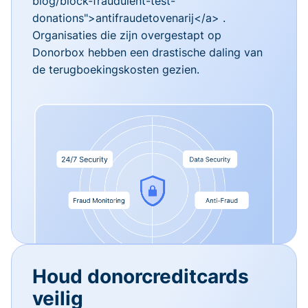
blog/block-fraudulent-test-
donations">antifraudetovenarij</a> .
Organisaties die zijn overgestapt op
Donorbox hebben een drastische daling van
de terugboekingskosten gezien.
Houd donorcreditcards
veilig