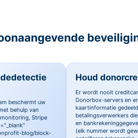
oonaangevende beveiligi
audedetectie
Houd donorcred
Er wordt nooit creditca
Donorbox-servers en er
team beschermt uw
kaartinformatie gedeel
met behulp van
betalingsverwerkers die 
monitoring, Stripe
en bankrekeninggegeve
t="_blank"
(elk nummer wordt gewij
nprofit-blog/block-