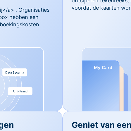
ontcijferen tekenreeks,
voordat de kaarten wor
j</a> . Organisaties
rbox hebben een
ugboekingskosten
egen
Geniet van ee