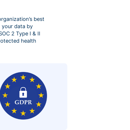
organization’s best
 your data by
SOC 2 Type I & II
rotected health