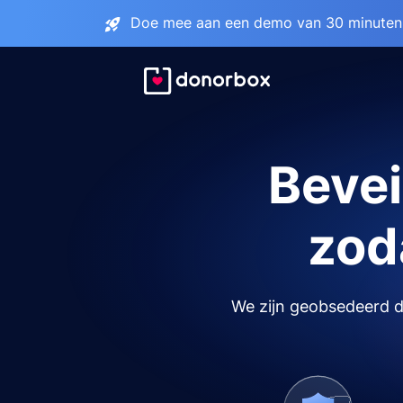
Doe mee aan een demo van 30 minuten 
Bevei
zoda
We zijn geobsedeerd do