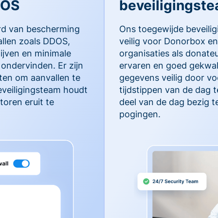
DOS
beveiligingst
rd van bescherming
Ons toegewijde beveili
llen zoals DDOS,
veilig voor Donorbox en
lijven en minimale
organisaties als donate
ondervinden. Er zijn
ervaren en goed gekwal
en om aanvallen te
gegevens veilig door vo
eveiligingsteam houdt
tijdstippen van de dag 
oren eruit te
deel van de dag bezig t
pogingen.