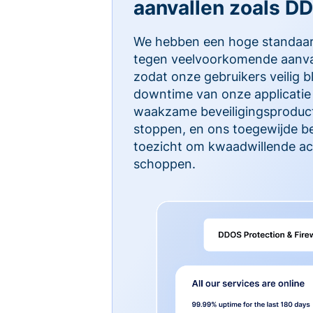
aanvallen zoals D
We hebben een hoge standaa
tegen veelvoorkomende aanva
zodat onze gebruikers veilig b
downtime van onze applicatie 
waakzame beveiligingsproduct
stoppen, en ons toegewijde b
toezicht om kwaadwillende act
schoppen.