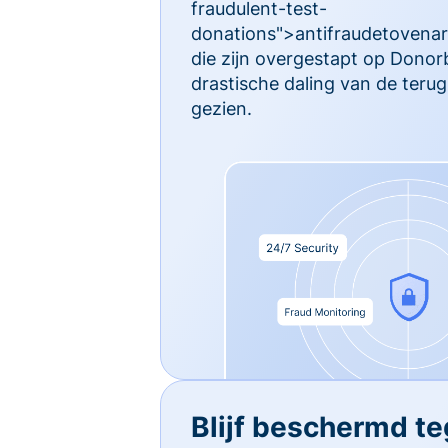
fraudulent-test-
donations">antifraudetovenari
die zijn overgestapt op Dono
drastische daling van de ter
gezien.
Blijf beschermd t