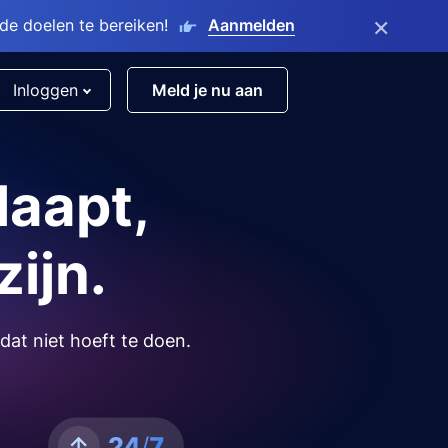
×
e doelen te bereiken!
Aanmelden
Inloggen
Meld je nu aan
laapt,
zijn.
dat niet hoeft te doen.