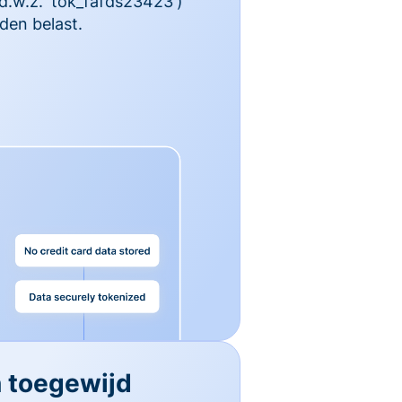
 d.w.z. 'tok_fafds23423')
den belast.
n toegewijd