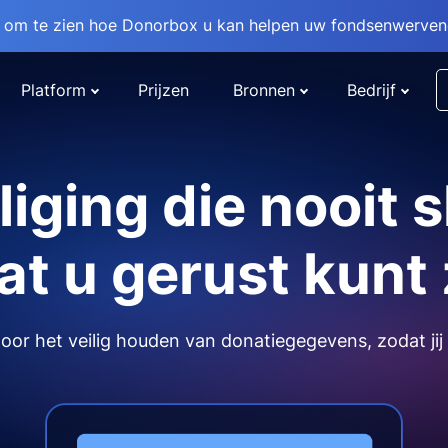
om te zien hoe Donorbox u kan helpen uw fondsenwervend
Platform
Prijzen
Bronnen
Bedrijf
liging die nooit s
t u gerust kunt 
or het veilig houden van donatiegegevens, zodat jij 