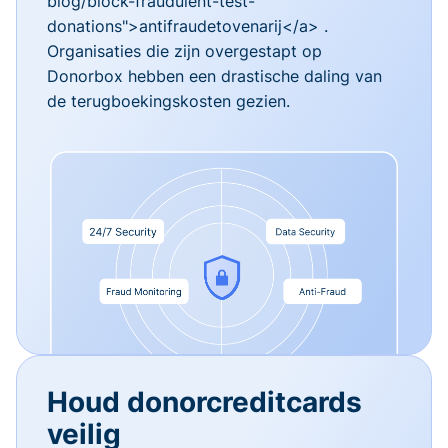
blog/block-fraudulent-test-
donations">antifraudetovenarij</a> .
Organisaties die zijn overgestapt op
Donorbox hebben een drastische daling van
de terugboekingskosten gezien.
Houd donorcreditcards
veilig