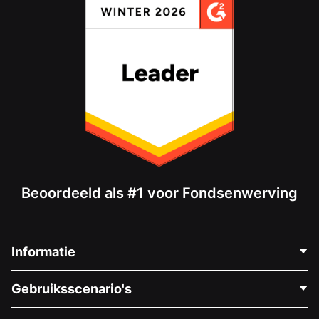
Beoordeeld als #1 voor Fondsenwerving
Informatie
Neem Contact Op
Gebruiksscenario's
Over Ons
Blog
Politieke Fondsenwerving