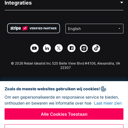
Integraties
Vacatures
Medische Fondsenwerving
FAQ
Fondsenwerving voor Non-profitorganisaties
WordPress Donatie Plugin
Voorwaarden
Fondsenwerving voor Scholen
Squarespace Donatieformulier
Privacy
Goede Doelen Fondsenwerving
Wix Donatie Plugin
Beveiliging
Weebly Donatie App
Affiliate Partnerschap
Webflow Donatie App
Bibliotheek
Joomla Donatie
API Doc + Zapier
© 2026 Rebel Idealist Inc 520 Belle View Blvd #4106, Alexandria, VA
22307
Zoals de meeste websites gebruiken wij cookies!
Om een gepersonaliseerde en responsieve service te bieden,
onthouden en bewaren we informatie over hoe
Laat meer zien
Alle Cookies Toestaan