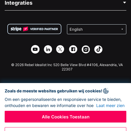
Integraties
Vacatures
Medische Fondsenwerving
FAQ
Fondsenwerving voor Non-profitorganisaties
WordPress Donatie Plugin
Voorwaarden
Fondsenwerving voor Scholen
Squarespace Donatieformulier
Privacy
Goede Doelen Fondsenwerving
Wix Donatie Plugin
Beveiliging
Weebly Donatie App
Affiliate Partnerschap
Webflow Donatie App
Bibliotheek
Joomla Donatie
API Doc + Zapier
© 2026 Rebel Idealist Inc 520 Belle View Blvd #4106, Alexandria, VA
22307
Zoals de meeste websites gebruiken wij cookies!
Om een gepersonaliseerde en responsieve service te bieden,
onthouden en bewaren we informatie over hoe
Laat meer zien
Alle Cookies Toestaan