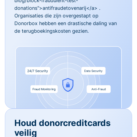
blog/block-fraudulent-test-
donations">antifraudetovenarij</a> .
Organisaties die zijn overgestapt op
Donorbox hebben een drastische daling van
de terugboekingskosten gezien.
Houd donorcreditcards
veilig