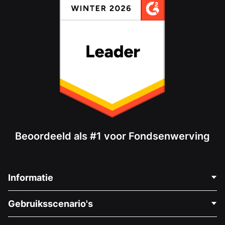
Beoordeeld als #1 voor Fondsenwerving
Informatie
Neem Contact Op
Gebruiksscenario's
Over Ons
Blog
Politieke Fondsenwerving