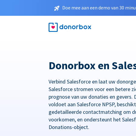
Doe mee aan een demo van 30 minut
Donorbox en Sale
Verbind Salesforce en laat uw donorg
Salesforce stromen voor een betere zi
prognose van uw donaties en gevers. D
voldoet aan Salesforce NPSP, beschikt
gedetailleerde contactmatching om du
voorkomen, en ondersteunt het Salesf
Donations-object.