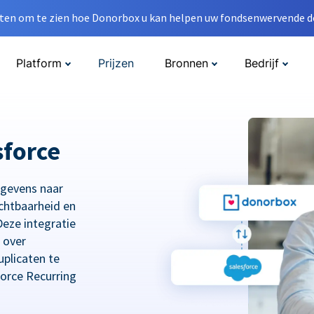
en om te zien hoe Donorbox u kan helpen uw fondsenwervende do
Platform
Prijzen
Bronnen
Bedrijf
sforce
egevens naar
chtbaarheid en
eze integratie
 over
plicaten te
orce Recurring