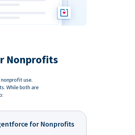
r Nonprofits
 nonprofit use.
ts. While both are
o:
entforce for Nonprofits