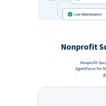
Nonprofit S
Nonprofit Succ
Agentforce for No
g