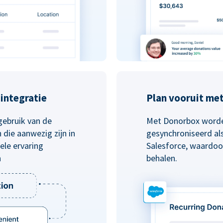
integratie
Plan vooruit me
gebruik van de
Met Donorbox worde
die aanwezig zijn in
gesynchroniseerd al
le ervaring
Salesforce, waardoo
n
behalen.