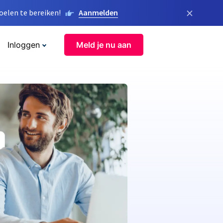
×
elen te bereiken!
Aanmelden
Inloggen
Meld je nu aan