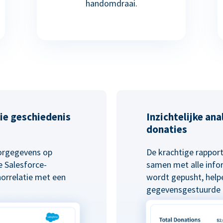
handomdraai.
ie geschiedenis
Inzichtelijke an
donaties
norgegevens op
De krachtige rapport
 Salesforce-
samen met alle info
norrelatie met een
wordt gepusht, helpe
gegevensgestuurde b