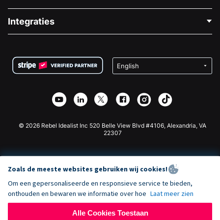
Over Ons
Blog
Politieke Fondsenwerving
Integraties
Vacatures
Medische Fondsenwerving
FAQ
Fondsenwerving voor Non-profitorganisaties
WordPress Donatie Plugin
Voorwaarden
Fondsenwerving voor Scholen
Squarespace Donatieformulier
Privacy
Goede Doelen Fondsenwerving
Wix Donatie Plugin
Beveiliging
Weebly Donatie App
Affiliate Partnerschap
Webflow Donatie App
Bibliotheek
Joomla Donatie
API Doc + Zapier
© 2026 Rebel Idealist Inc 520 Belle View Blvd #4106, Alexandria, VA
22307
Zoals de meeste websites gebruiken wij cookies!
Om een gepersonaliseerde en responsieve service te bieden,
onthouden en bewaren we informatie over hoe
Laat meer zien
Alle Cookies Toestaan