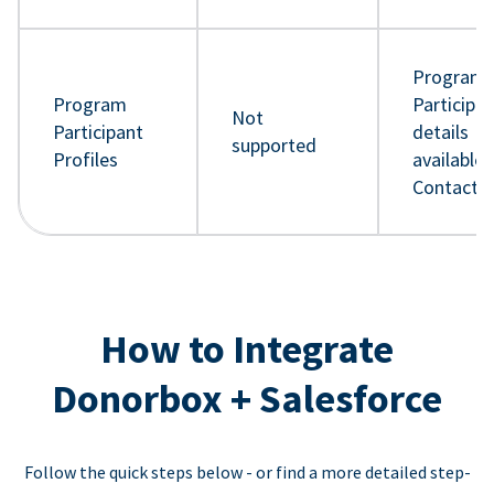
Program
Program
Participa
Not
Participant
details
supported
Profiles
available 
Contact 
How to Integrate
Donorbox + Salesforce
Follow the quick steps below - or find a more detailed step-