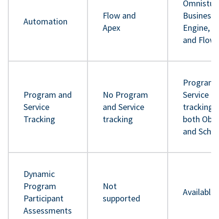
Omnistud
Flow and
Business 
Automation
Apex
Engine, A
and Flow
Program 
Program and
No Program
Service
Service
and Service
tracking 
Tracking
tracking
both Obje
and Sche
Dynamic
Program
Not
Available
Participant
supported
Assessments