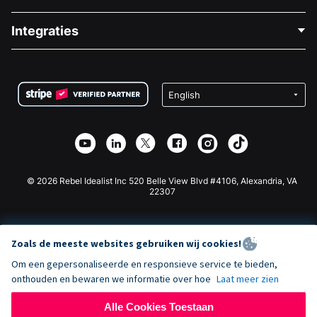
Over Ons
Blog
Politieke Fondsenwerving
Integraties
Vacatures
Medische Fondsenwerving
FAQ
Fondsenwerving voor Non-profitorganisaties
WordPress Donatie Plugin
Voorwaarden
Fondsenwerving voor Scholen
Squarespace Donatieformulier
Privacy
Goede Doelen Fondsenwerving
Wix Donatie Plugin
Beveiliging
Weebly Donatie App
Affiliate Partnerschap
Webflow Donatie App
Bibliotheek
Joomla Donatie
API Doc + Zapier
© 2026 Rebel Idealist Inc 520 Belle View Blvd #4106, Alexandria, VA
22307
Zoals de meeste websites gebruiken wij cookies!
Om een gepersonaliseerde en responsieve service te bieden,
onthouden en bewaren we informatie over hoe
Laat meer zien
Alle Cookies Toestaan