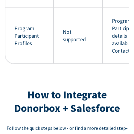
Program
Program
Participa
Not
Participant
details
supported
Profiles
available 
Contact 
How to Integrate
Donorbox + Salesforce
Follow the quick steps below - or find a more detailed step-