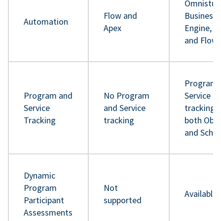
Omnistud
Flow and
Business 
Automation
Apex
Engine, A
and Flow
Program 
Program and
No Program
Service
Service
and Service
tracking 
Tracking
tracking
both Obje
and Sche
Dynamic
Program
Not
Available
Participant
supported
Assessments