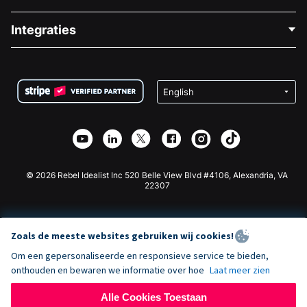
Over Ons
Blog
Politieke Fondsenwerving
Integraties
Vacatures
Medische Fondsenwerving
FAQ
Fondsenwerving voor Non-profitorganisaties
WordPress Donatie Plugin
Voorwaarden
Fondsenwerving voor Scholen
Squarespace Donatieformulier
Privacy
Goede Doelen Fondsenwerving
Wix Donatie Plugin
Beveiliging
Weebly Donatie App
Affiliate Partnerschap
Webflow Donatie App
Bibliotheek
Joomla Donatie
API Doc + Zapier
© 2026 Rebel Idealist Inc 520 Belle View Blvd #4106, Alexandria, VA
22307
Zoals de meeste websites gebruiken wij cookies!
Om een gepersonaliseerde en responsieve service te bieden,
onthouden en bewaren we informatie over hoe
Laat meer zien
Alle Cookies Toestaan