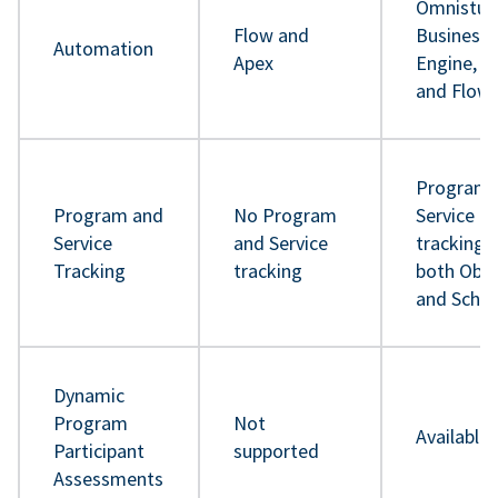
Omnistud
Flow and
Business 
Automation
Apex
Engine, A
and Flow
Program 
Program and
No Program
Service
Service
and Service
tracking 
Tracking
tracking
both Obje
and Sche
Dynamic
Program
Not
Available
Participant
supported
Assessments