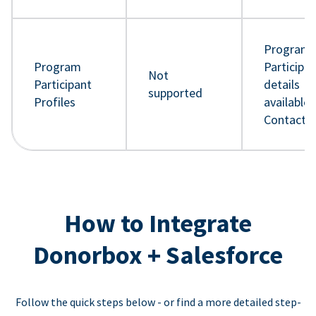
Program
Program
Participa
Not
Participant
details
supported
Profiles
available 
Contact 
How to Integrate
Donorbox + Salesforce
Follow the quick steps below - or find a more detailed step-