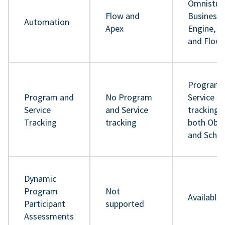
Omnistud
Flow and
Business 
Automation
Apex
Engine, A
and Flow
Program 
Program and
No Program
Service
Service
and Service
tracking 
Tracking
tracking
both Obje
and Sche
Dynamic
Program
Not
Available
Participant
supported
Assessments