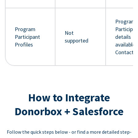
Program
Program
Participa
Not
Participant
details
supported
Profiles
available 
Contact 
How to Integrate
Donorbox + Salesforce
Follow the quick steps below - or find a more detailed step-