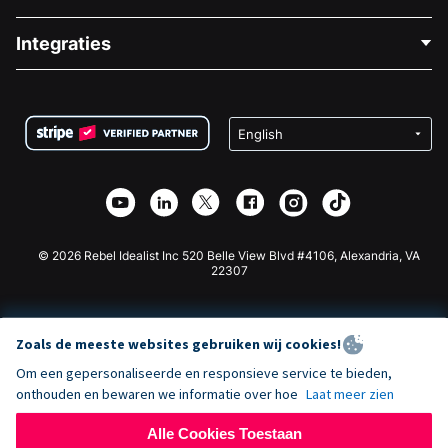
Over Ons
Blog
Politieke Fondsenwerving
Integraties
Vacatures
Medische Fondsenwerving
FAQ
Fondsenwerving voor Non-profitorganisaties
WordPress Donatie Plugin
Voorwaarden
Fondsenwerving voor Scholen
Squarespace Donatieformulier
Privacy
Goede Doelen Fondsenwerving
Wix Donatie Plugin
Beveiliging
Weebly Donatie App
Affiliate Partnerschap
Webflow Donatie App
Bibliotheek
Joomla Donatie
API Doc + Zapier
© 2026 Rebel Idealist Inc 520 Belle View Blvd #4106, Alexandria, VA
22307
Zoals de meeste websites gebruiken wij cookies!
Om een gepersonaliseerde en responsieve service te bieden,
onthouden en bewaren we informatie over hoe
Laat meer zien
Alle Cookies Toestaan