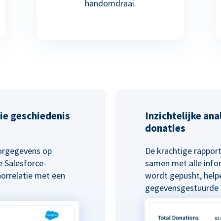
handomdraai.
ie geschiedenis
Inzichtelijke an
donaties
norgegevens op
De krachtige rapport
 Salesforce-
samen met alle info
norrelatie met een
wordt gepusht, helpe
gegevensgestuurde b