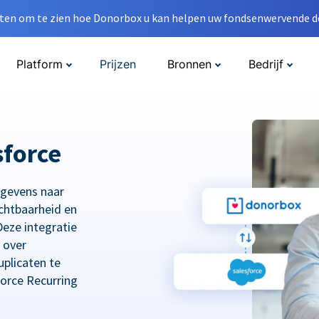
en om te zien hoe Donorbox u kan helpen uw fondsenwervende do
Platform
Prijzen
Bronnen
Bedrijf
sforce
egevens naar
chtbaarheid en
eze integratie
 over
plicaten te
orce Recurring