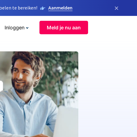
×
elen te bereiken!
Aanmelden
Inloggen
Meld je nu aan