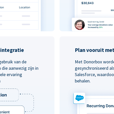
integratie
Plan vooruit me
gebruik van de
Met Donorbox worde
die aanwezig zijn in
gesynchroniseerd al
le ervaring
Salesforce, waardoo
n
behalen.