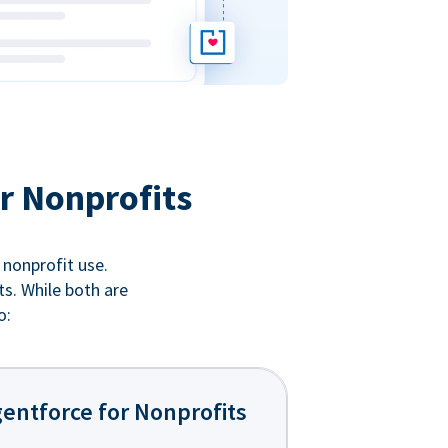
r Nonprofits
 nonprofit use.
ts. While both are
o:
entforce for Nonprofits