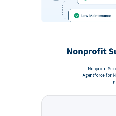
Nonprofit S
Nonprofit Succ
Agentforce for No
g