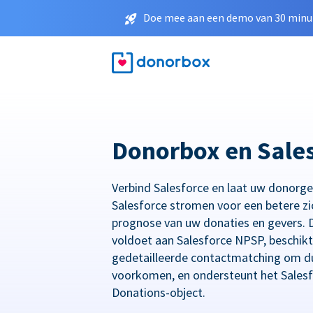
Doe mee aan een demo van 30 minut
Donorbox en Sale
Verbind Salesforce en laat uw donorg
Salesforce stromen voor een betere zi
prognose van uw donaties en gevers. D
voldoet aan Salesforce NPSP, beschikt
gedetailleerde contactmatching om du
voorkomen, en ondersteunt het Salesf
Donations-object.