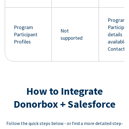
Program
Program
Participa
Not
Participant
details
supported
Profiles
available 
Contact 
How to Integrate
Donorbox + Salesforce
Follow the quick steps below - or find a more detailed step-