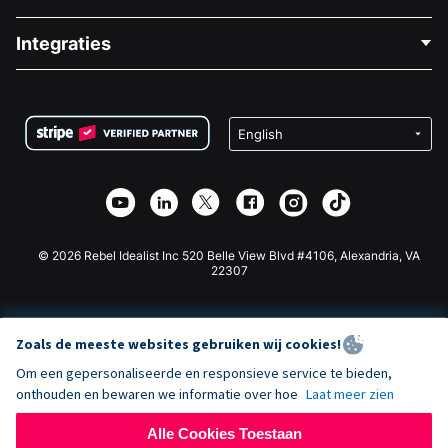
Over Ons
Blog
Politieke Fondsenwerving
Integraties
Vacatures
Medische Fondsenwerving
FAQ
Fondsenwerving voor Non-profitorganisaties
WordPress Donatie Plugin
Voorwaarden
Fondsenwerving voor Scholen
Squarespace Donatieformulier
Privacy
Goede Doelen Fondsenwerving
Wix Donatie Plugin
Beveiliging
Weebly Donatie App
Affiliate Partnerschap
Webflow Donatie App
Bibliotheek
Joomla Donatie
API Doc + Zapier
© 2026 Rebel Idealist Inc 520 Belle View Blvd #4106, Alexandria, VA
22307
Zoals de meeste websites gebruiken wij cookies!
Om een gepersonaliseerde en responsieve service te bieden,
onthouden en bewaren we informatie over hoe
Laat meer zien
Alle Cookies Toestaan