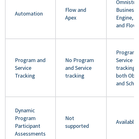
Omnistud
Flow and
Business 
Automation
Apex
Engine, A
and Flow
Program 
Program and
No Program
Service
Service
and Service
tracking 
Tracking
tracking
both Obje
and Sche
Dynamic
Program
Not
Available
Participant
supported
Assessments