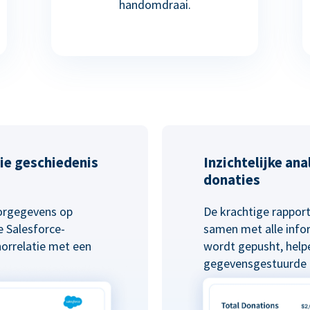
handomdraai.
ie geschiedenis
Inzichtelijke an
donaties
norgegevens op
De krachtige rapport
 Salesforce-
samen met alle info
norrelatie met een
wordt gepusht, helpe
gegevensgestuurde b