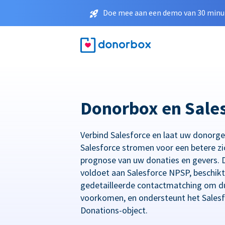
Doe mee aan een demo van 30 minut
Donorbox en Sale
Verbind Salesforce en laat uw donorg
Salesforce stromen voor een betere zi
prognose van uw donaties en gevers. D
voldoet aan Salesforce NPSP, beschikt
gedetailleerde contactmatching om du
voorkomen, en ondersteunt het Salesf
Donations-object.