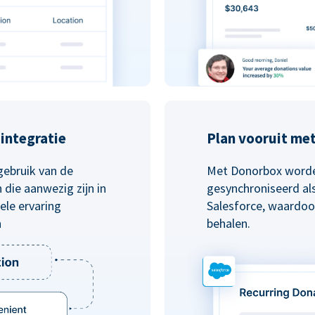
integratie
Plan vooruit me
gebruik van de
Met Donorbox worde
die aanwezig zijn in
gesynchroniseerd al
le ervaring
Salesforce, waardoo
n
behalen.