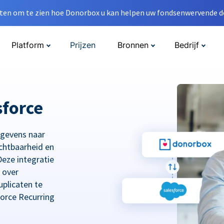
en om te zien hoe Donorbox u kan helpen uw fondsenwervende do
Platform
Prijzen
Bronnen
Bedrijf
sforce
egevens naar
chtbaarheid en
eze integratie
 over
plicaten te
orce Recurring