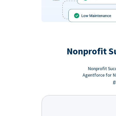
Nonprofit S
Nonprofit Succ
Agentforce for No
g