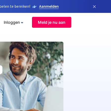
×
elen te bereiken!
Aanmelden
Inloggen
Meld je nu aan