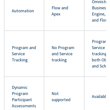
Omnistud
Flow and
Business 
Automation
Apex
Engine, A
and Flow
Program 
Program and
No Program
Service
Service
and Service
tracking 
Tracking
tracking
both Obje
and Sche
Dynamic
Program
Not
Available
Participant
supported
Assessments