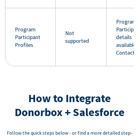
Program
Program
Participa
Not
Participant
details
supported
Profiles
available 
Contact 
How to Integrate
Donorbox + Salesforce
Follow the quick steps below - or find a more detailed step-