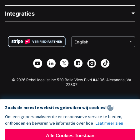
Over Ons
Blog
Politieke Fondsenwerving
Integraties
Vacatures
Medische Fondsenwerving
FAQ
Fondsenwerving voor Non-profitorganisaties
WordPress Donatie Plugin
Voorwaarden
Fondsenwerving voor Scholen
Squarespace Donatieformulier
Privacy
Goede Doelen Fondsenwerving
Wix Donatie Plugin
Beveiliging
Weebly Donatie App
Affiliate Partnerschap
Webflow Donatie App
Bibliotheek
Joomla Donatie
API Doc + Zapier
© 2026 Rebel Idealist Inc 520 Belle View Blvd #4106, Alexandria, VA
22307
Zoals de meeste websites gebruiken wij cookies!
Om een gepersonaliseerde en responsieve service te bieden,
onthouden en bewaren we informatie over hoe
Laat meer zien
Alle Cookies Toestaan