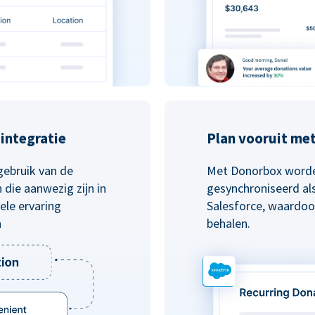
integratie
Plan vooruit me
gebruik van de
Met Donorbox worde
die aanwezig zijn in
gesynchroniseerd al
le ervaring
Salesforce, waardoo
n
behalen.