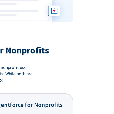
r Nonprofits
 nonprofit use.
ts. While both are
o:
entforce for Nonprofits