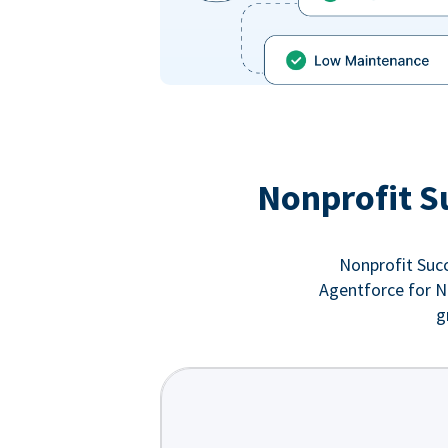
Nonprofit S
Nonprofit Succ
Agentforce for No
g