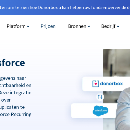
en om te zien hoe Donorbox u kan helpen uw fondsenwervende do
Platform
Prijzen
Bronnen
Bedrijf
sforce
egevens naar
chtbaarheid en
eze integratie
 over
plicaten te
orce Recurring