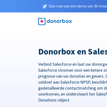
Doe mee aan een demo van 30 minut
Donorbox en Sale
Verbind Salesforce en laat uw donorg
Salesforce stromen voor een betere zi
prognose van uw donaties en gevers. D
voldoet aan Salesforce NPSP, beschikt
gedetailleerde contactmatching om du
voorkomen, en ondersteunt het Salesf
Donations-object.