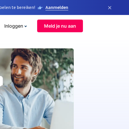
×
elen te bereiken!
Aanmelden
Inloggen
Meld je nu aan