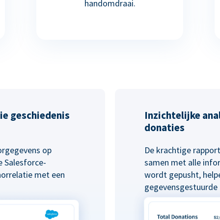
handomdraai.
ie geschiedenis
Inzichtelijke an
donaties
norgegevens op
De krachtige rapport
 Salesforce-
samen met alle info
norrelatie met een
wordt gepusht, helpe
gegevensgestuurde b