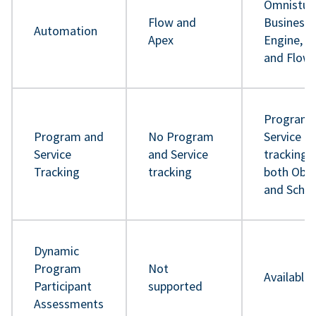
Omnistud
Flow and
Business 
Automation
Apex
Engine, A
and Flow
Program 
Program and
No Program
Service
Service
and Service
tracking 
Tracking
tracking
both Obje
and Sche
Dynamic
Program
Not
Available
Participant
supported
Assessments