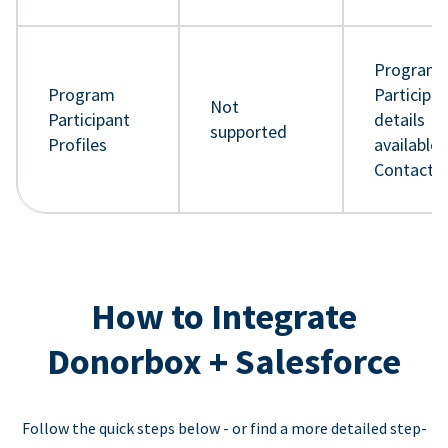
Program
Program
Participa
Not
Participant
details
supported
Profiles
available 
Contact 
How to Integrate
Donorbox + Salesforce
Follow the quick steps below - or find a more detailed step-