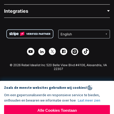
Over Ons
Blog
Politieke Fondsenwerving
Integraties
Vacatures
Medische Fondsenwerving
FAQ
Fondsenwerving voor Non-profitorganisaties
WordPress Donatie Plugin
Voorwaarden
Fondsenwerving voor Scholen
Squarespace Donatieformulier
Privacy
Goede Doelen Fondsenwerving
Wix Donatie Plugin
Beveiliging
Weebly Donatie App
Affiliate Partnerschap
Webflow Donatie App
Bibliotheek
Joomla Donatie
API Doc + Zapier
© 2026 Rebel Idealist Inc 520 Belle View Blvd #4106, Alexandria, VA
22307
Zoals de meeste websites gebruiken wij cookies!
Om een gepersonaliseerde en responsieve service te bieden,
onthouden en bewaren we informatie over hoe
Laat meer zien
Alle Cookies Toestaan