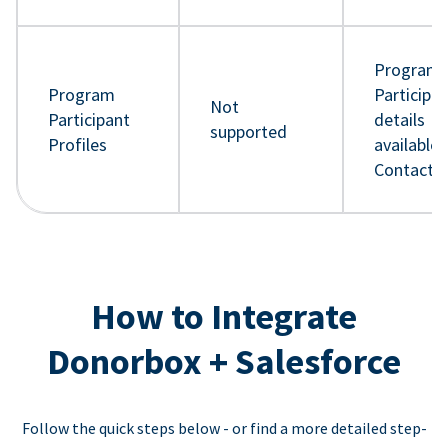
Program
Program
Participa
Not
Participant
details
supported
Profiles
available 
Contact 
How to Integrate
Donorbox + Salesforce
Follow the quick steps below - or find a more detailed step-