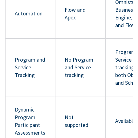
Omnistud
Flow and
Business 
Automation
Apex
Engine, A
and Flow
Program 
Program and
No Program
Service
Service
and Service
tracking 
Tracking
tracking
both Obje
and Sche
Dynamic
Program
Not
Available
Participant
supported
Assessments