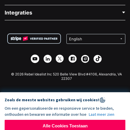
Over Ons
Blog
Politieke Fondsenwerving
Integraties
Vacatures
Medische Fondsenwerving
FAQ
Fondsenwerving voor Non-profitorganisaties
WordPress Donatie Plugin
Voorwaarden
Fondsenwerving voor Scholen
Squarespace Donatieformulier
Privacy
Goede Doelen Fondsenwerving
Wix Donatie Plugin
Beveiliging
Weebly Donatie App
Affiliate Partnerschap
Webflow Donatie App
Bibliotheek
Joomla Donatie
API Doc + Zapier
© 2026 Rebel Idealist Inc 520 Belle View Blvd #4106, Alexandria, VA
22307
Zoals de meeste websites gebruiken wij cookies!
Om een gepersonaliseerde en responsieve service te bieden,
onthouden en bewaren we informatie over hoe
Laat meer zien
Alle Cookies Toestaan