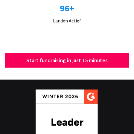
96+
Landen Actief
Start fundraising in just 15 minutes