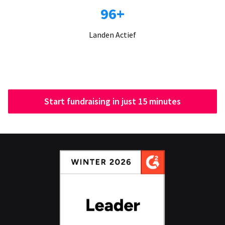
96+
Landen Actief
Start fundraising in just 15 minutes