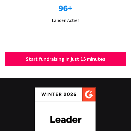
96+
Landen Actief
Start fundraising in just 15 minutes