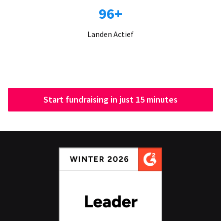
96+
Landen Actief
Start fundraising in just 15 minutes