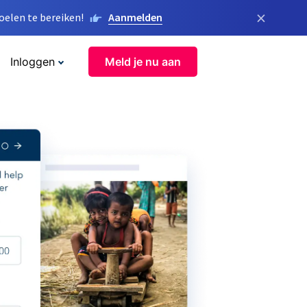
×
elen te bereiken!
Aanmelden
Inloggen
Meld je nu aan