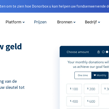
en om te zien hoe Donorbox u kan helpen uw fondsenwervende do
Platform
Prijzen
Bronnen
Bedrijf
w geld
ng van de
uw sleutel tot