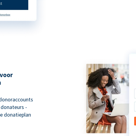
 voor
n
 donoraccounts
 donateurs -
e donatieplan