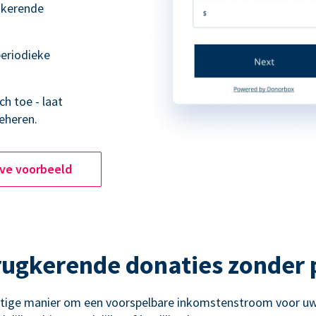
ugkerende
eriodieke
h toe - laat
eheren.
ive voorbeeld
rugkerende donaties zonder
htige manier om een voorspelbare inkomstenstroom voor uw