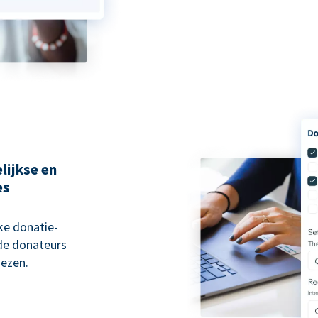
lijkse en
es
ke donatie-
 de donateurs
ezen.