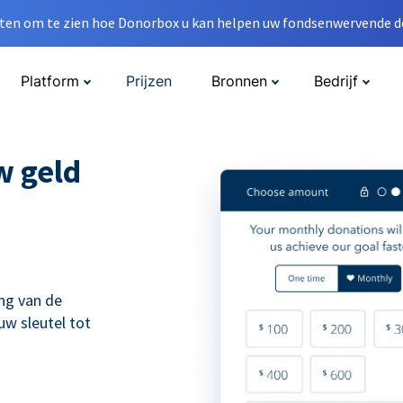
en om te zien hoe Donorbox u kan helpen uw fondsenwervende do
Platform
Prijzen
Bronnen
Bedrijf
w geld
ng van de
uw sleutel tot