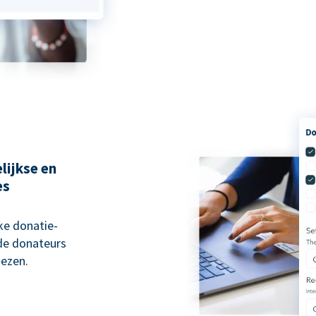
lijkse en
es
ke donatie-
 de donateurs
ezen.