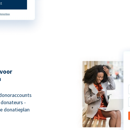
 voor
n
 donoraccounts
 donateurs -
e donatieplan