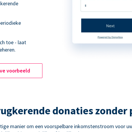
ugkerende
eriodieke
h toe - laat
eheren.
ive voorbeeld
rugkerende donaties zonder
htige manier om een voorspelbare inkomstenstroom voor uw