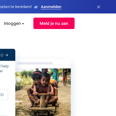
×
elen te bereiken!
Aanmelden
Inloggen
Meld je nu aan