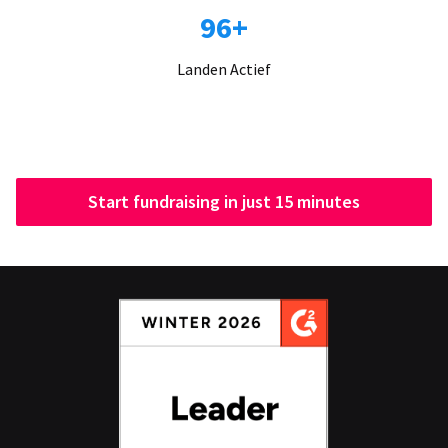
96+
Landen Actief
Start fundraising in just 15 minutes