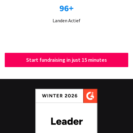
96+
Landen Actief
Start fundraising in just 15 minutes