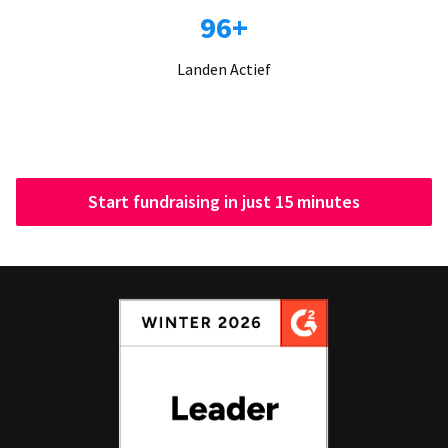
96+
Landen Actief
Start fundraising in just 15 minutes