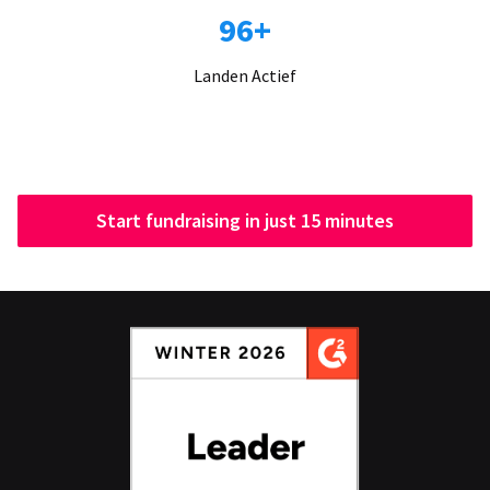
96+
Landen Actief
Start fundraising in just 15 minutes